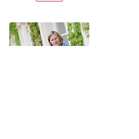
doc. Mgr. Anna Ševčíková, PhD.
Vedoucí Institutu pro psychologický výzkum
na Masarykově Univerzit
VÍCE